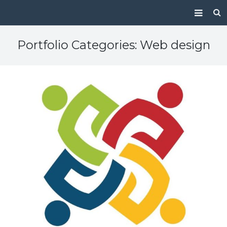
Despre noi
Portfolio Categories:
Web design
Servicii
Pachete și Promoții
Proiecte
Contact
Resurse