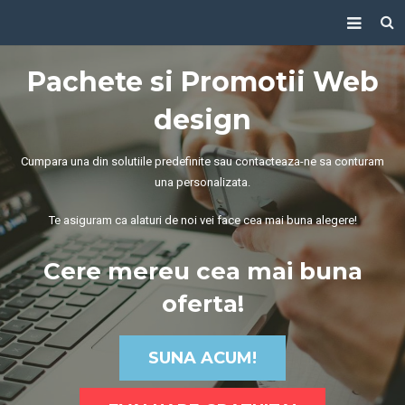
Despre noi
Pachete si Promotii Web
Servicii
design
Pachete și Promoții
Cumpara una din solutiile predefinite sau contacteaza-ne sa conturam
Proiecte
una personalizata.
Contact
Te asiguram ca alaturi de noi vei face cea mai buna alegere!
Resurse
Cere mereu cea mai buna
oferta!
SUNA ACUM!