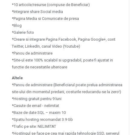
*10 articole/resurse (compuse de Beneficiar)
*Integrare share Social media
*Pagina Media si Comunicate de presa
*Blog
*Galerie foto
*Creare si integrare Pagina Facebook, Pagina Google+, cont
Twitter, LinkedIn, canal Video (Youtube)
*Panou de administrare
*Site-ul este 100% scalabil si upgradabil, poate fi ajustat in
functie de necesitatile ulterioare
Altele
*Panou de administrare (Beneficiarul poate prelua administrarea
site-ului din momentul predarii, costurile reducandu-se la zero!)
*Hosting gratuit pentru 9 luni
*Casute de email - nelimitat
*Baze de date SQL – maxim 10
*Spatiu hosting recomandat 3.9 Gb
*Trafic pe site: NELIMITAT
*Hostingul se face pe cea mai rapida tehnologie SSD, serverul