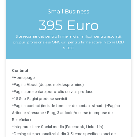
Small Business
395 Euro
Site recomandat pentru firme mici si mijlocii, pentru asociatii,
grupuri profesionale si ONG-uri, pentru firme active in zona B2B
si B2C
Continut
*Home page
*Pagina About (despre noi/despre mine)
*Pagina prezentare portofoliu servicii produse
*15 Sub-Pagini produse servicii
*Pagina contact (include formular de contact si harta)*Pagina
Articole si resurse / Blog, 3 articole/resurse (compuse de
Beneficiar)
*Integrare share Social media (Facebook, Linked in)
*Desing site personalizabil din 3-5 teme specifice zonei de