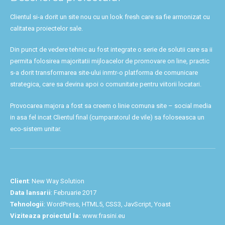
Clientul si-a dorit un site nou cu un look fresh care sa fie armonizat cu
calitatea proiectelor sale.
Din punct de vedere tehnic au fost integrate o serie de solutii care sa ii
permita folosirea majoritatii mijloacelor de promovare on line, practic
s-a dorit transformarea site-ului inmtr-o platforma de comunicare
strategica, care sa devina apoi o comunitate pentru viitorii locatari.
Provocarea majora a fost sa creem o linie comuna site – social media
in asa fel incat Clientul final (cumparatorul de vile) sa foloseasca un
eco-sistem unitar.
Client
: New Way Solution
Data lansarii
: Februarie 2017
Tehnologii
: WordPress, HTML5, CSS3, JavScript, Yoast
Viziteaza proiectul la:
www.frasini.eu